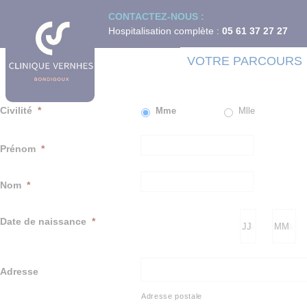
Panneau de gestion des cookies
CONTACTEZ-NOUS :
VOUS SO
Hospitalisation complète :
05 61 37 27 27
VOTRE PARCOURS
Déposez votre candidature en remplissant ce formulaire.
Civilité
*
Mme
Mlle
Prénom
*
Nom
*
Date de naissance
*
Adresse
Adresse postale