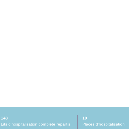
148
10
Lits d’hospitalisation complète répartis
Places d’hospitalisation